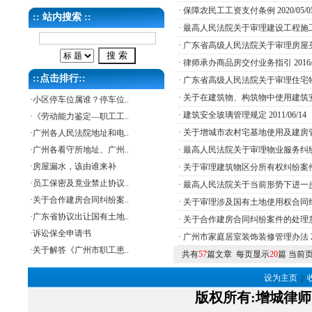
·
保障农民工工资支付条例
2020/05/0
:: 站内搜索 ::
·
最高人民法院关于审理建设工程施
·
广东省高级人民法院关于审理房屋
·
律师承办商品房交付业务指引
2016/
::点击排行::
·
广东省高级人民法院关于审理住宅
·
关于在建筑物、构筑物中使用建筑
·
小区停车位属谁？停车位..
·
建筑安全玻璃管理规定
2011/06/14
·
《劳动能力鉴定—职工工..
·
关于增城市农村宅基地使用及建房
·
广州各人民法院地址和电..
·
广州各看守所地址、广州..
·
最高人民法院关于审理物业服务纠
·
房屋漏水，该由谁来补
·
关于审理建筑物区分所有权纠纷案
·
员工保密及竟业禁止协议..
·
最高人民法院关于当前形势下进一
·
关于合作建房合同纠纷案..
·
关于审理涉及国有土地使用权合同
·
广东省协议出让国有土地..
·
关于合作建房合同纠纷案件的处理
·
诉讼保全申请书
·
广州市家庭居室装饰装修管理办法
·
关于解答《广州市职工患..
共有
57
篇文章 每页显示
20
篇 当前
设为主页
|
版权所有
:
增城律