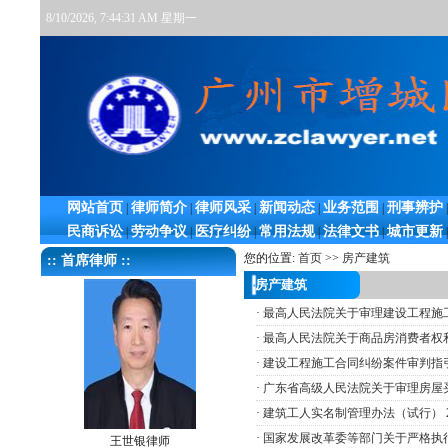
8/10/2026, 7:44:32 AM 星期一
网站首页
律师简介
律师风采
新闻动态
业务范围
刑事辨护
|
|
|
|
|
|
民商诉讼
劳动争议
医疗纠纷
常用法规
法律文书
城市更新
|
|
|
|
|
|
您的位置:
首页
>>
房产建筑
:: 首席律师 ::
房产建筑
·
最高人民法院关于审理建设工程施
·
最高人民法院关于商品房消费者权
·
建设工程施工合同纠纷案件审判指
·
广东省高级人民法院关于审理房屋
·
建筑工人实名制管理办法（试行）
·
国家发展改革委等部门关于严格执
王世银律师